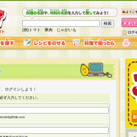
ようこ
(例)トマト 豚肉 じゃがいも
て、ログインしよう！
必ず入力してください。
cdefg@hijk.com