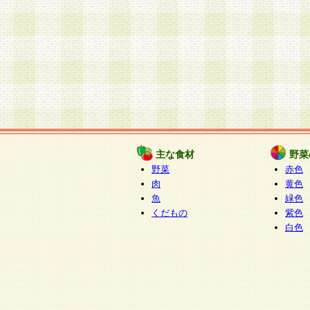
主な食材
野菜
野菜
赤色
肉
黄色
魚
緑色
くだもの
紫色
白色