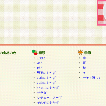
の食材の色
種類
季節
ごはん
春
めん
夏
ぱん
秋
野菜のおかず
冬
お肉のおかず
一年を通して
お魚のおかず
たまごのおかず
サラダ
シチュー・スープ
その他のおかず