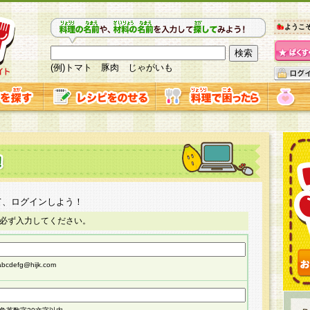
ようこ
(例)トマト 豚肉 じゃがいも
て、ログインしよう！
必ず入力してください。
cdefg@hijk.com