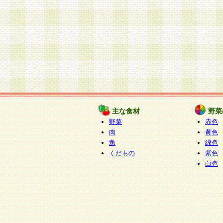
主な食材
野菜
野菜
赤色
肉
黄色
魚
緑色
くだもの
紫色
白色