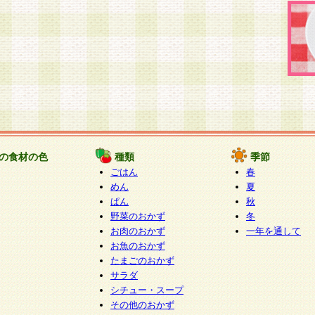
の食材の色
種類
季節
ごはん
春
めん
夏
ぱん
秋
野菜のおかず
冬
お肉のおかず
一年を通して
お魚のおかず
たまごのおかず
サラダ
シチュー・スープ
その他のおかず