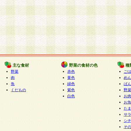
主な食材
野菜の食材の色
種
野菜
赤色
ご
肉
黄色
め
魚
緑色
ぱ
くだもの
紫色
野
白色
お
お
た
サ
シ
そ