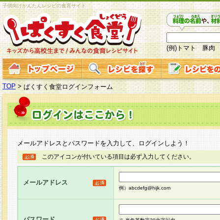
子供向けかんたんレシピの食育サイト
(例)トマト 豚肉
TOP
>
ぱくすく食堂ログインフォーム
メールアドレスとパスワードを入力して、ログインしよう！
このアイコンが付いている項目は必ず入力してください。
メールアドレス
例）abcdefg@hijk.com
パスワード