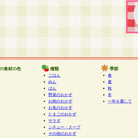
の食材の色
種類
季節
ごはん
春
めん
夏
ぱん
秋
野菜のおかず
冬
お肉のおかず
一年を通して
お魚のおかず
たまごのおかず
サラダ
シチュー・スープ
その他のおかず