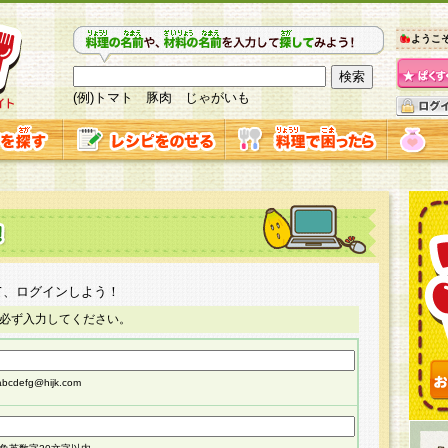
ようこ
(例)トマト 豚肉 じゃがいも
て、ログインしよう！
必ず入力してください。
cdefg@hijk.com