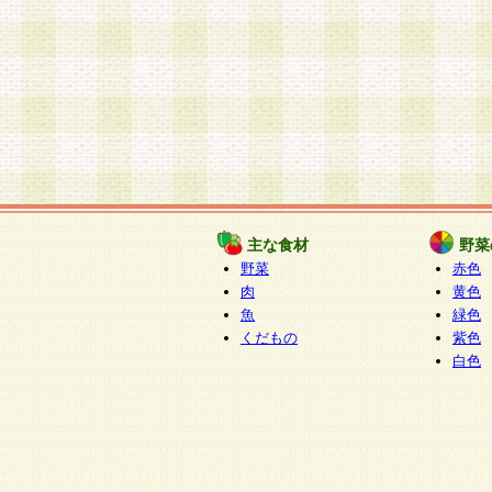
主な食材
野菜
野菜
赤色
肉
黄色
魚
緑色
くだもの
紫色
白色