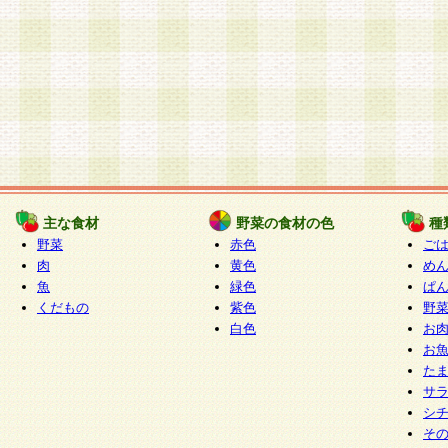
主な食材
野菜の食材の色
種
野菜
赤色
ご
肉
黄色
め
魚
緑色
ぱ
くだもの
紫色
野
白色
お
お
た
サ
シ
そ