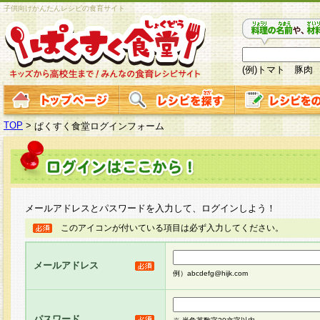
子供向けかんたんレシピの食育サイト
(例)トマト 豚肉
TOP
>
ぱくすく食堂ログインフォーム
メールアドレスとパスワードを入力して、ログインしよう！
このアイコンが付いている項目は必ず入力してください。
メールアドレス
例）abcdefg@hijk.com
パスワード