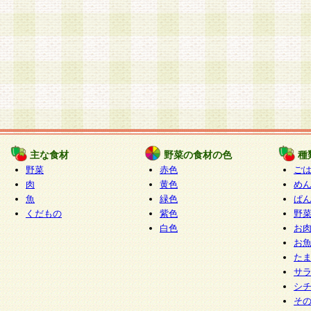
主な食材
野菜の食材の色
種
野菜
赤色
ご
肉
黄色
め
魚
緑色
ぱ
くだもの
紫色
野
白色
お
お
た
サ
シ
そ