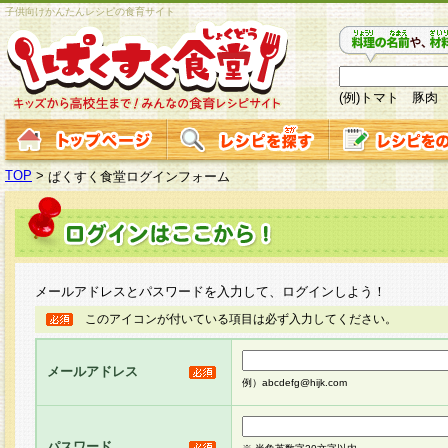
子供向けかんたんレシピの食育サイト
(例)トマト 豚肉
TOP
>
ぱくすく食堂ログインフォーム
メールアドレスとパスワードを入力して、ログインしよう！
このアイコンが付いている項目は必ず入力してください。
メールアドレス
例）abcdefg@hijk.com
パスワード