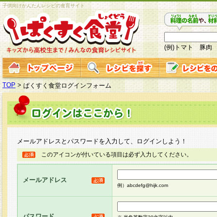
子供向けかんたんレシピの食育サイト
(例)トマト 豚肉
TOP
>
ぱくすく食堂ログインフォーム
メールアドレスとパスワードを入力して、ログインしよう！
このアイコンが付いている項目は必ず入力してください。
メールアドレス
例）abcdefg@hijk.com
パスワード