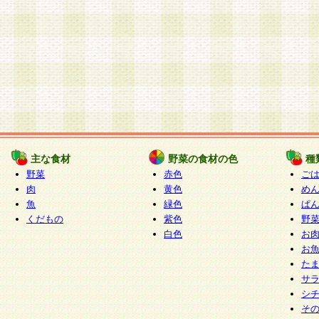
主な食材
野菜の食材の色
種
野菜
赤色
ご
肉
黄色
め
魚
緑色
ぱ
くだもの
紫色
野
白色
お
お
た
サ
シ
そ