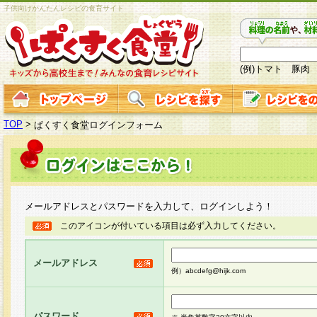
子供向けかんたんレシピの食育サイト
(例)トマト 豚肉
TOP
>
ぱくすく食堂ログインフォーム
メールアドレスとパスワードを入力して、ログインしよう！
このアイコンが付いている項目は必ず入力してください。
メールアドレス
例）abcdefg@hijk.com
パスワード