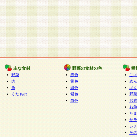
主な食材
野菜の食材の色
種
野菜
赤色
ご
肉
黄色
め
魚
緑色
ぱ
くだもの
紫色
野
白色
お
お
た
サ
シ
そ