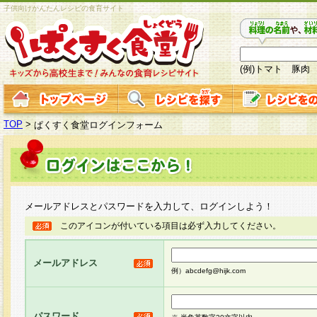
子供向けかんたんレシピの食育サイト
(例)トマト 豚肉
TOP
>
ぱくすく食堂ログインフォーム
メールアドレスとパスワードを入力して、ログインしよう！
このアイコンが付いている項目は必ず入力してください。
メールアドレス
例）abcdefg@hijk.com
パスワード