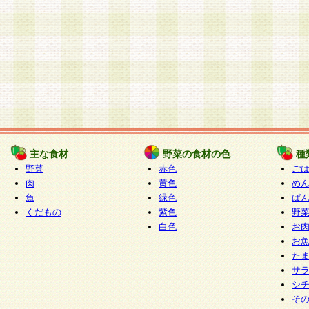
主な食材
野菜の食材の色
種
野菜
赤色
ご
肉
黄色
め
魚
緑色
ぱ
くだもの
紫色
野
白色
お
お
た
サ
シ
そ