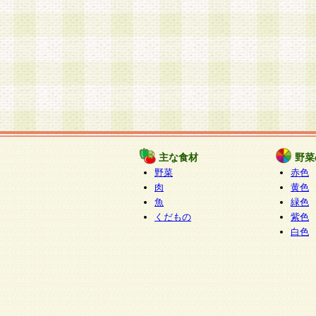
主な食材
野菜
野菜
赤色
肉
黄色
魚
緑色
くだもの
紫色
白色