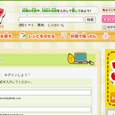
ようこ
(例)トマト 豚肉 じゃがいも
て、ログインしよう！
必ず入力してください。
cdefg@hijk.com