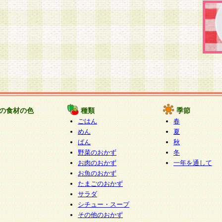
の食材の色
種類
季節
ごはん
春
めん
夏
ぱん
秋
野菜のおかず
冬
お肉のおかず
一年を通して
お魚のおかず
たまごのおかず
サラダ
シチュー・スープ
その他のおかず