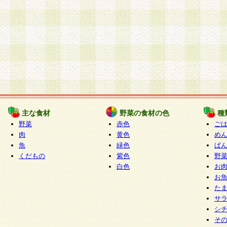
主な食材
野菜の食材の色
種
野菜
赤色
ご
肉
黄色
め
魚
緑色
ぱ
くだもの
紫色
野
白色
お
お
た
サ
シ
そ