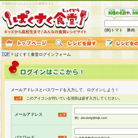
子供向けかんたんレシピの食育サイト
(例)トマト 豚肉
TOP
>
ぱくすく食堂ログインフォーム
メールアドレスとパスワードを入力して、ログインしよう！
このアイコンが付いている項目は必ず入力してください。
メールアドレス
例）abcdefg@hijk.com
パスワード