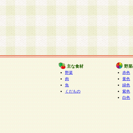
主な食材
野菜
野菜
赤色
肉
黄色
魚
緑色
くだもの
紫色
白色