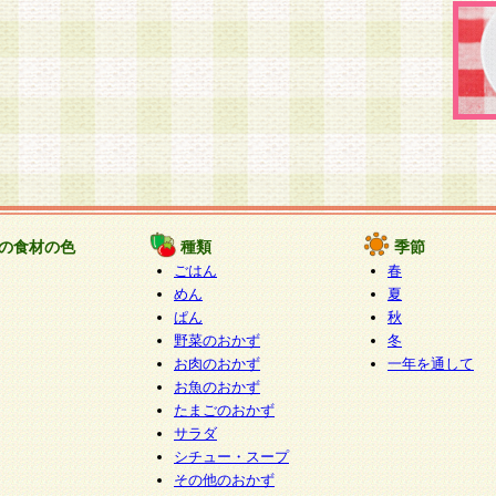
の食材の色
種類
季節
ごはん
春
めん
夏
ぱん
秋
野菜のおかず
冬
お肉のおかず
一年を通して
お魚のおかず
たまごのおかず
サラダ
シチュー・スープ
その他のおかず