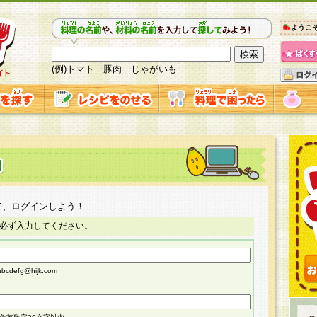
ようこ
(例)トマト 豚肉 じゃがいも
て、ログインしよう！
必ず入力してください。
cdefg@hijk.com