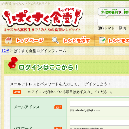
子供向けかんたんレシピの食育サイト
(例)トマト 豚肉
TOP
>
ぱくすく食堂ログインフォーム
メールアドレスとパスワードを入力して、ログインしよう！
このアイコンが付いている項目は必ず入力してください。
メールアドレス
例）abcdefg@hijk.com
パスワード