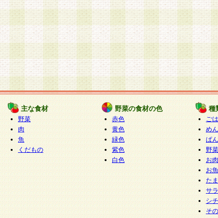
主な食材
野菜の食材の色
種
野菜
赤色
ご
肉
黄色
め
魚
緑色
ぱ
くだもの
紫色
野
白色
お
お
た
サ
シ
そ