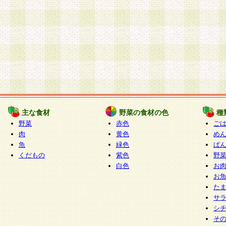
主な食材
野菜の食材の色
種
野菜
赤色
ご
肉
黄色
め
魚
緑色
ぱ
くだもの
紫色
野
白色
お
お
た
サ
シ
そ