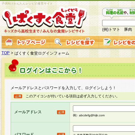
子供向けかんたんレシピの食育サイト
(例)トマト 豚肉
TOP
>
ぱくすく食堂ログインフォーム
メールアドレスとパスワードを入力して、ログインしよう！
このアイコンが付いている項目は必ず入力してください。
メールアドレス
例）abcdefg@hijk.com
パスワード