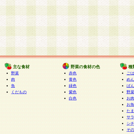
主な食材
野菜の食材の色
種
野菜
赤色
ご
肉
黄色
め
魚
緑色
ぱ
くだもの
紫色
野
白色
お
お
た
サ
シ
そ