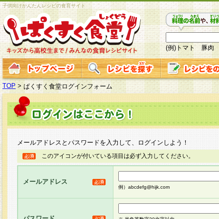
子供向けかんたんレシピの食育サイト
(例)トマト 豚肉
TOP
>
ぱくすく食堂ログインフォーム
メールアドレスとパスワードを入力して、ログインしよう！
このアイコンが付いている項目は必ず入力してください。
メールアドレス
例）abcdefg@hijk.com
パスワード