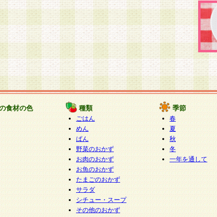
の食材の色
種類
季節
ごはん
春
めん
夏
ぱん
秋
野菜のおかず
冬
お肉のおかず
一年を通して
お魚のおかず
たまごのおかず
サラダ
シチュー・スープ
その他のおかず