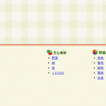
主な食材
野菜
野菜
赤色
肉
黄色
魚
緑色
くだもの
紫色
白色