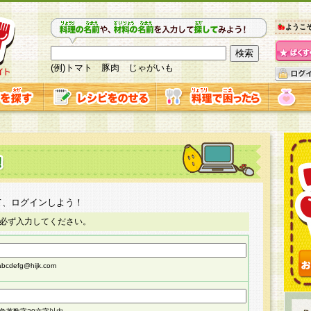
ようこ
(例)トマト 豚肉 じゃがいも
て、ログインしよう！
必ず入力してください。
cdefg@hijk.com