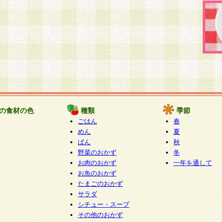
の食材の色
種類
季節
ごはん
春
めん
夏
ぱん
秋
野菜のおかず
冬
お肉のおかず
一年を通して
お魚のおかず
たまごのおかず
サラダ
シチュー・スープ
その他のおかず