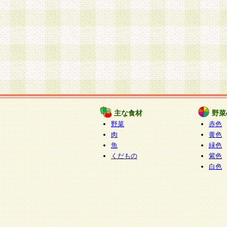
主な食材
野菜
野菜
赤色
肉
黄色
魚
緑色
くだもの
紫色
白色