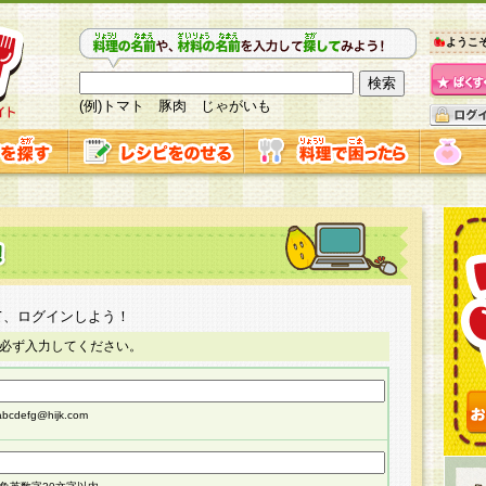
ようこ
(例)トマト 豚肉 じゃがいも
て、ログインしよう！
必ず入力してください。
cdefg@hijk.com