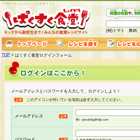
子供向けかんたんレシピの食育サイト
(例)トマト 豚肉
TOP
>
ぱくすく食堂ログインフォーム
メールアドレスとパスワードを入力して、ログインしよう！
このアイコンが付いている項目は必ず入力してください。
メールアドレス
例）abcdefg@hijk.com
パスワード