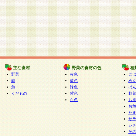
主な食材
野菜の食材の色
種
野菜
赤色
ご
肉
黄色
め
魚
緑色
ぱ
くだもの
紫色
野
白色
お
お
た
サ
シ
そ