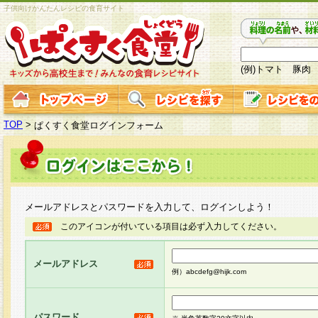
子供向けかんたんレシピの食育サイト
(例)トマト 豚肉
TOP
>
ぱくすく食堂ログインフォーム
メールアドレスとパスワードを入力して、ログインしよう！
このアイコンが付いている項目は必ず入力してください。
メールアドレス
例）abcdefg@hijk.com
パスワード