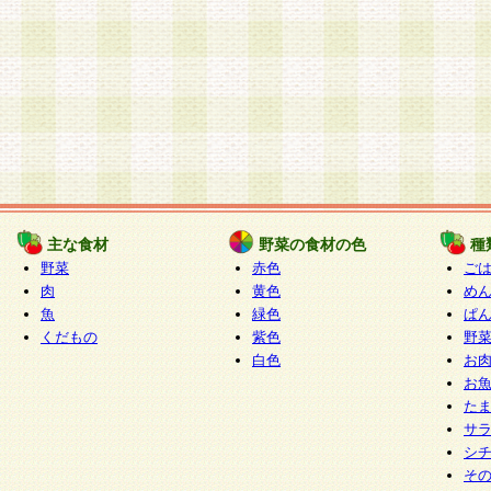
主な食材
野菜の食材の色
種
野菜
赤色
ご
肉
黄色
め
魚
緑色
ぱ
くだもの
紫色
野
白色
お
お
た
サ
シ
そ