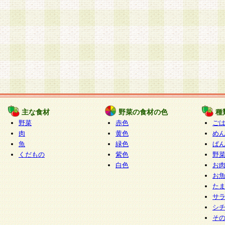
主な食材
野菜の食材の色
種
野菜
赤色
ご
肉
黄色
め
魚
緑色
ぱ
くだもの
紫色
野
白色
お
お
た
サ
シ
そ