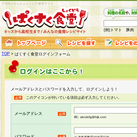
子供向けかんたんレシピの食育サイト
(例)トマト 豚肉
TOP
>
ぱくすく食堂ログインフォーム
メールアドレスとパスワードを入力して、ログインしよう！
このアイコンが付いている項目は必ず入力してください。
メールアドレス
例）abcdefg@hijk.com
パスワード