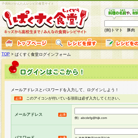
子供向けかんたんレシピの食育サイト
(例)トマト 豚肉
TOP
>
ぱくすく食堂ログインフォーム
メールアドレスとパスワードを入力して、ログインしよう！
このアイコンが付いている項目は必ず入力してください。
メールアドレス
例）abcdefg@hijk.com
パスワード