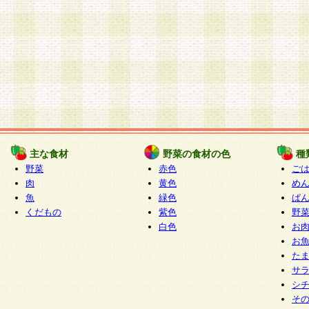
主な食材
野菜の食材の色
種
野菜
赤色
ご
肉
黄色
め
魚
緑色
ぱ
くだもの
紫色
野
白色
お
お
た
サ
シ
そ