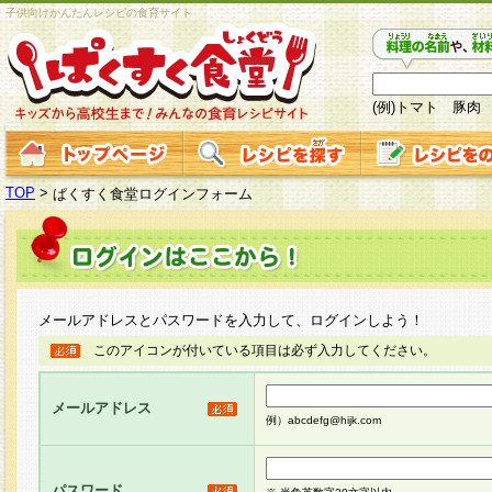
子供向けかんたんレシピの食育サイト
(例)トマト 豚肉
TOP
>
ぱくすく食堂ログインフォーム
メールアドレスとパスワードを入力して、ログインしよう！
このアイコンが付いている項目は必ず入力してください。
メールアドレス
例）abcdefg@hijk.com
パスワード