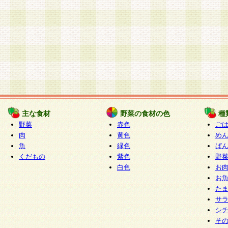
主な食材
野菜の食材の色
種
野菜
赤色
ご
肉
黄色
め
魚
緑色
ぱ
くだもの
紫色
野
白色
お
お
た
サ
シ
そ