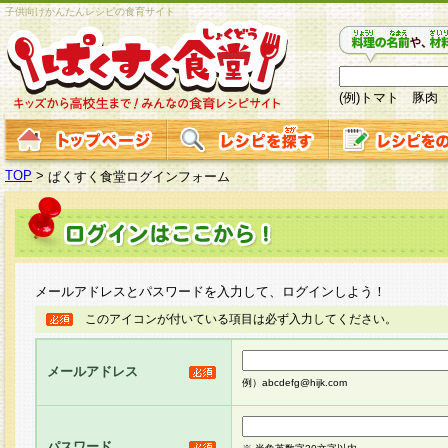
子供向けかんたんレシピの食育サイト
(例)トマト 豚肉
TOP
>
ぱくすく食堂ログインフォーム
メールアドレスとパスワードを入力して、ログインしよう！
このアイコンが付いている項目は必ず入力してください。
メールアドレス
例）abcdefg@hijk.com
パスワード