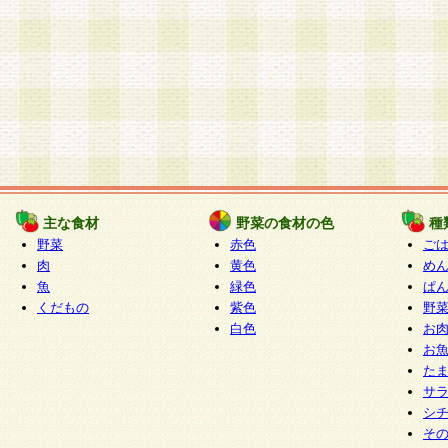
主な食材
野菜の食材の色
種
野菜
赤色
ご
肉
黄色
め
魚
緑色
ぱ
くだもの
紫色
野
白色
お
お
た
サ
シ
そ