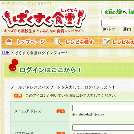
子供向けかんたんレシピの食育サイト
(例)トマト 豚肉
TOP
>
ぱくすく食堂ログインフォーム
メールアドレスとパスワードを入力して、ログインしよう！
このアイコンが付いている項目は必ず入力してください。
メールアドレス
例）abcdefg@hijk.com
パスワード