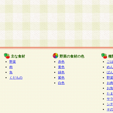
主な食材
野菜の食材の色
種
野菜
赤色
ご
肉
黄色
め
魚
緑色
ぱ
くだもの
紫色
野
白色
お
お
た
サ
シ
そ