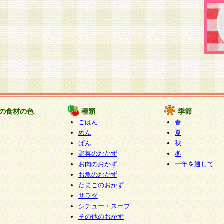
の食材の色
種類
季節
ごはん
春
めん
夏
ぱん
秋
野菜のおかず
冬
お肉のおかず
一年を通して
お魚のおかず
たまごのおかず
サラダ
シチュー・スープ
その他のおかず