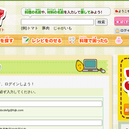
ようこ
(例)トマト 豚肉 じゃがいも
て、ログインしよう！
必ず入力してください。
cdefg@hijk.com