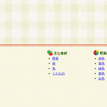
主な食材
野菜
野菜
赤色
肉
黄色
魚
緑色
くだもの
紫色
白色