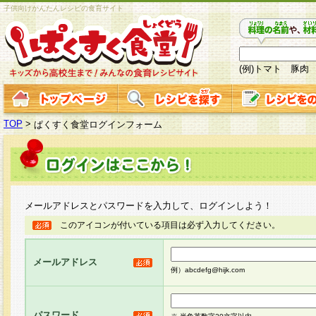
子供向けかんたんレシピの食育サイト
(例)トマト 豚肉
TOP
>
ぱくすく食堂ログインフォーム
メールアドレスとパスワードを入力して、ログインしよう！
このアイコンが付いている項目は必ず入力してください。
メールアドレス
例）abcdefg@hijk.com
パスワード