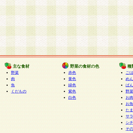
主な食材
野菜の食材の色
種
野菜
赤色
ご
肉
黄色
め
魚
緑色
ぱ
くだもの
紫色
野
白色
お
お
た
サ
シ
そ