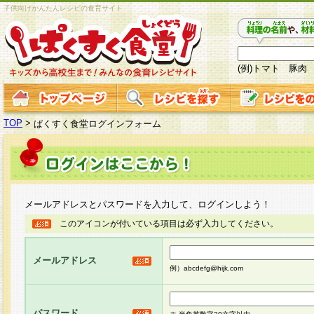
子供向けかんたんレシピの食育サイト
(例)トマト 豚肉
TOP
>
ぱくすく食堂ログインフォーム
メールアドレスとパスワードを入力して、ログインしよう！
このアイコンが付いている項目は必ず入力してください。
メールアドレス
例）abcdefg@hijk.com
パスワード