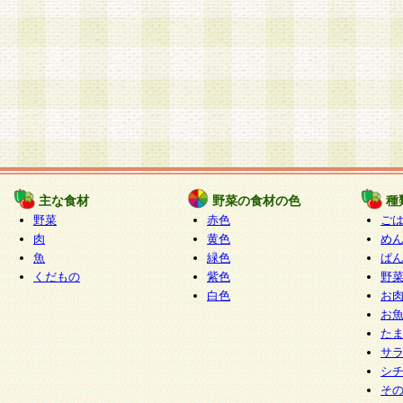
主な食材
野菜の食材の色
種
野菜
赤色
ご
肉
黄色
め
魚
緑色
ぱ
くだもの
紫色
野
白色
お
お
た
サ
シ
そ