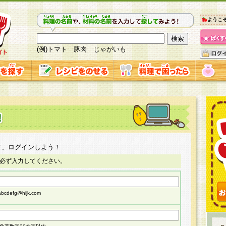
ようこ
(例)トマト 豚肉 じゃがいも
て、ログインしよう！
必ず入力してください。
cdefg@hijk.com