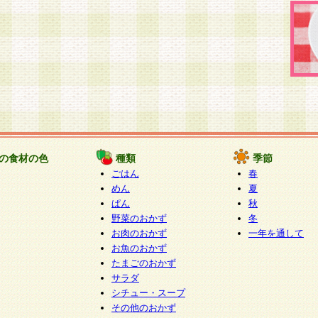
の食材の色
種類
季節
ごはん
春
めん
夏
ぱん
秋
野菜のおかず
冬
お肉のおかず
一年を通して
お魚のおかず
たまごのおかず
サラダ
シチュー・スープ
その他のおかず