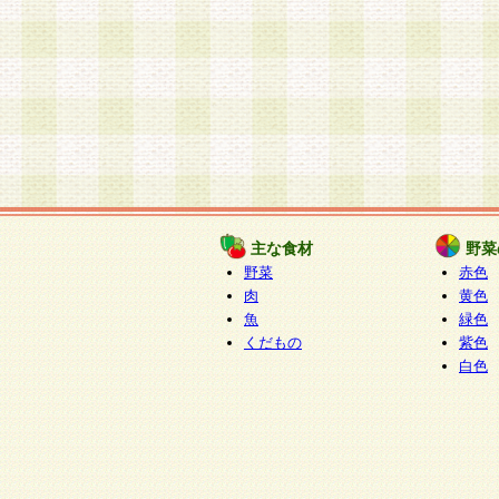
主な食材
野菜
野菜
赤色
肉
黄色
魚
緑色
くだもの
紫色
白色