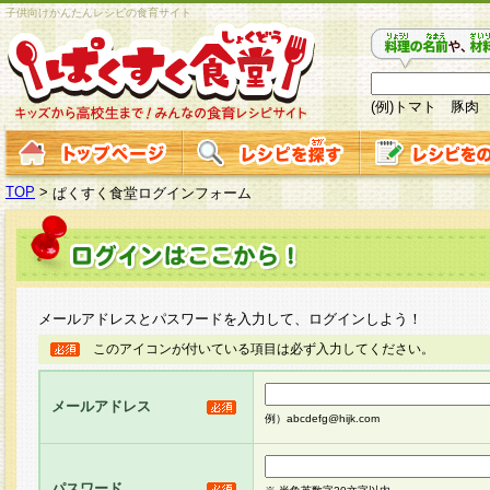
子供向けかんたんレシピの食育サイト
(例)トマト 豚肉
TOP
>
ぱくすく食堂ログインフォーム
メールアドレスとパスワードを入力して、ログインしよう！
このアイコンが付いている項目は必ず入力してください。
メールアドレス
例）abcdefg@hijk.com
パスワード