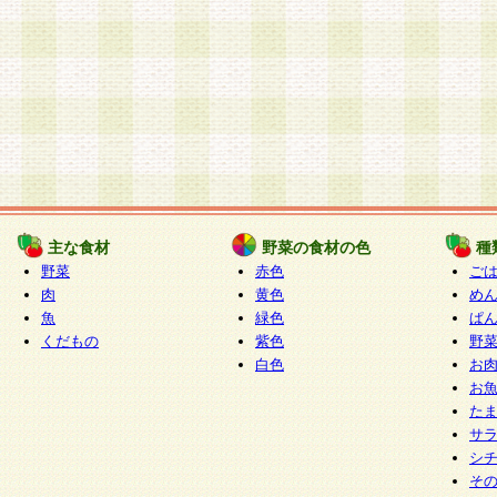
主な食材
野菜の食材の色
種
野菜
赤色
ご
肉
黄色
め
魚
緑色
ぱ
くだもの
紫色
野
白色
お
お
た
サ
シ
そ