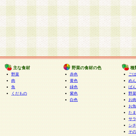
主な食材
野菜の食材の色
種
野菜
赤色
ご
肉
黄色
め
魚
緑色
ぱ
くだもの
紫色
野
白色
お
お
た
サ
シ
そ