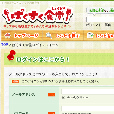
子供向けかんたんレシピの食育サイト
(例)トマト 豚肉
TOP
>
ぱくすく食堂ログインフォーム
メールアドレスとパスワードを入力して、ログインしよう！
このアイコンが付いている項目は必ず入力してください。
メールアドレス
例）abcdefg@hijk.com
パスワード