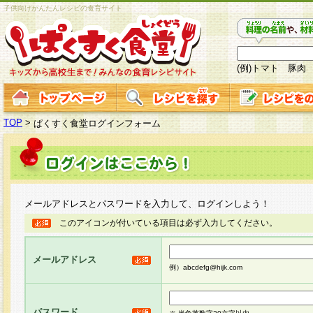
子供向けかんたんレシピの食育サイト
(例)トマト 豚肉
TOP
>
ぱくすく食堂ログインフォーム
メールアドレスとパスワードを入力して、ログインしよう！
このアイコンが付いている項目は必ず入力してください。
メールアドレス
例）abcdefg@hijk.com
パスワード