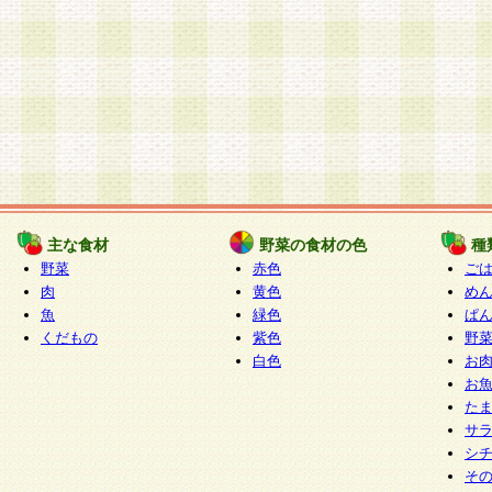
主な食材
野菜の食材の色
種
野菜
赤色
ご
肉
黄色
め
魚
緑色
ぱ
くだもの
紫色
野
白色
お
お
た
サ
シ
そ