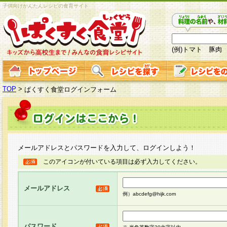
子供向けかんたんレシピの食育サイト
(例)トマト 豚肉
TOP
>
ぱくすく食堂ログインフォーム
メールアドレスとパスワードを入力して、ログインしよう！
このアイコンが付いている項目は必ず入力してください。
メールアドレス
例）abcdefg@hijk.com
パスワード