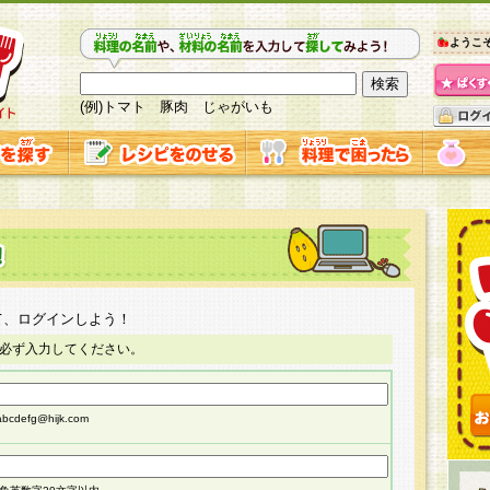
ようこ
(例)トマト 豚肉 じゃがいも
て、ログインしよう！
必ず入力してください。
cdefg@hijk.com