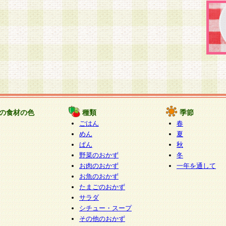
の食材の色
種類
季節
ごはん
春
めん
夏
ぱん
秋
野菜のおかず
冬
お肉のおかず
一年を通して
お魚のおかず
たまごのおかず
サラダ
シチュー・スープ
その他のおかず