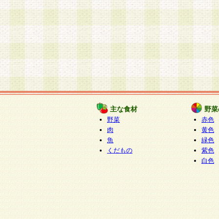
主な食材
野菜
野菜
赤色
肉
黄色
魚
緑色
くだもの
紫色
白色