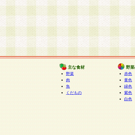
主な食材
野菜
野菜
赤色
肉
黄色
魚
緑色
くだもの
紫色
白色