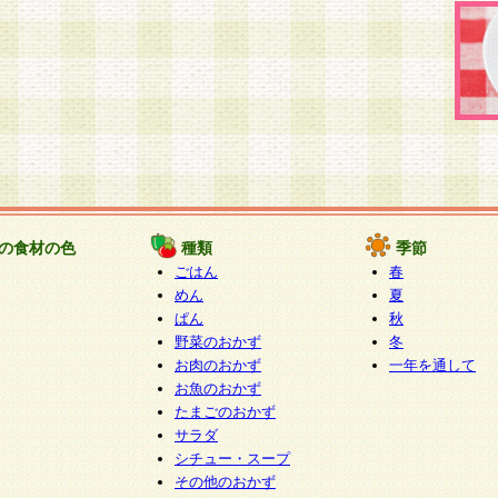
の食材の色
種類
季節
ごはん
春
めん
夏
ぱん
秋
野菜のおかず
冬
お肉のおかず
一年を通して
お魚のおかず
たまごのおかず
サラダ
シチュー・スープ
その他のおかず