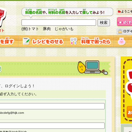
ようこ
(例)トマト 豚肉 じゃがいも
て、ログインしよう！
必ず入力してください。
cdefg@hijk.com