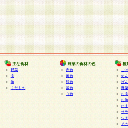
主な食材
野菜の食材の色
種
野菜
赤色
ご
肉
黄色
め
魚
緑色
ぱ
くだもの
紫色
野
白色
お
お
た
サ
シ
そ