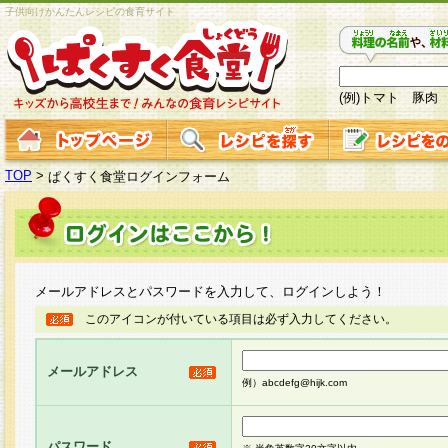
子供向けかんたんレシピの食育サイト
(例)トマト 豚肉
TOP
>
ぱくすく食堂ログインフォーム
メールアドレスとパスワードを入力して、ログインしよう！
このアイコンが付いている項目は必ず入力してください。
メールアドレス
例）abcdefg@hijk.com
パスワード