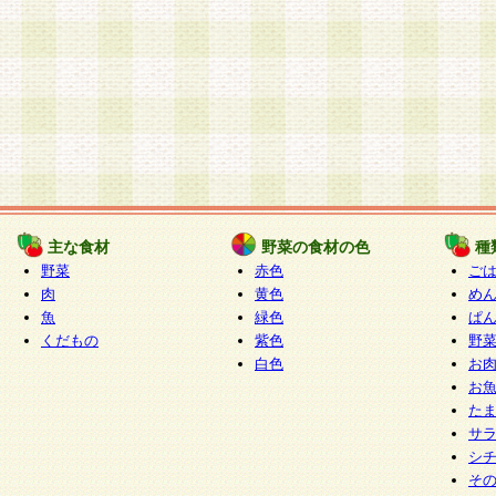
主な食材
野菜の食材の色
種
野菜
赤色
ご
肉
黄色
め
魚
緑色
ぱ
くだもの
紫色
野
白色
お
お
た
サ
シ
そ