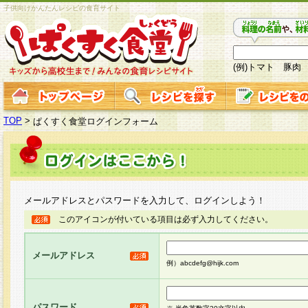
子供向けかんたんレシピの食育サイト
(例)トマト 豚肉
TOP
>
ぱくすく食堂ログインフォーム
メールアドレスとパスワードを入力して、ログインしよう！
このアイコンが付いている項目は必ず入力してください。
メールアドレス
例）abcdefg@hijk.com
パスワード