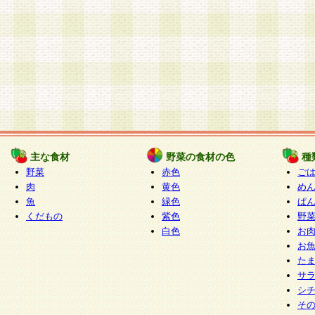
主な食材
野菜の食材の色
種
野菜
赤色
ご
肉
黄色
め
魚
緑色
ぱ
くだもの
紫色
野
白色
お
お
た
サ
シ
そ