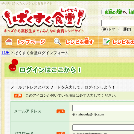
子供向けかんたんレシピの食育サイト
(例)トマト 豚肉
TOP
>
ぱくすく食堂ログインフォーム
メールアドレスとパスワードを入力して、ログインしよう！
このアイコンが付いている項目は必ず入力してください。
メールアドレス
例）abcdefg@hijk.com
パスワード