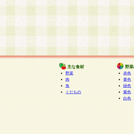
主な食材
野菜
野菜
赤色
肉
黄色
魚
緑色
くだもの
紫色
白色