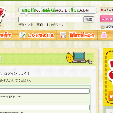
ようこ
(例)トマト 豚肉 じゃがいも
て、ログインしよう！
必ず入力してください。
cdefg@hijk.com