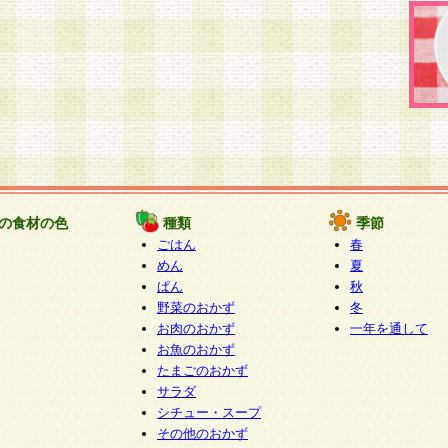
の食材の色
種類
季節
ごはん
春
めん
夏
ぱん
秋
野菜のおかず
冬
お肉のおかず
一年を通して
お魚のおかず
たまごのおかず
サラダ
シチュー・スープ
その他のおかず