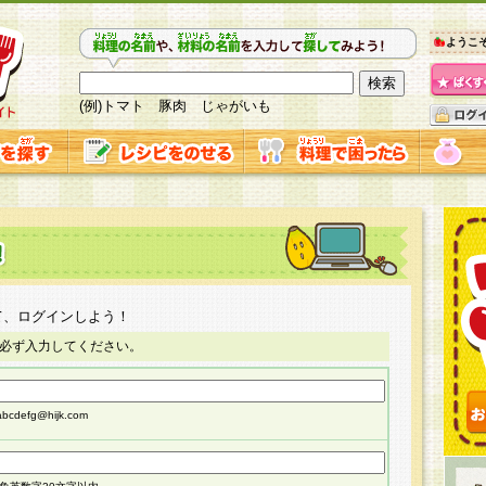
ようこ
(例)トマト 豚肉 じゃがいも
て、ログインしよう！
必ず入力してください。
cdefg@hijk.com