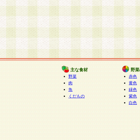
主な食材
野菜
野菜
赤色
肉
黄色
魚
緑色
くだもの
紫色
白色