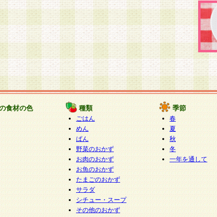
の食材の色
種類
季節
ごはん
春
めん
夏
ぱん
秋
野菜のおかず
冬
お肉のおかず
一年を通して
お魚のおかず
たまごのおかず
サラダ
シチュー・スープ
その他のおかず