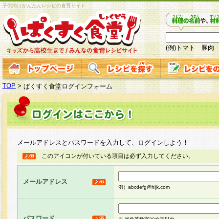
子供向けかんたんレシピの食育サイト
(例)トマト 豚肉
TOP
>
ぱくすく食堂ログインフォーム
メールアドレスとパスワードを入力して、ログインしよう！
このアイコンが付いている項目は必ず入力してください。
メールアドレス
例）abcdefg@hijk.com
パスワード