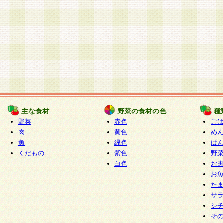
主な食材
野菜の食材の色
種
野菜
赤色
ご
肉
黄色
め
魚
緑色
ぱ
くだもの
紫色
野
白色
お
お
た
サ
シ
そ