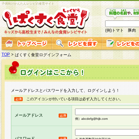
子供向けかんたんレシピの食育サイト
(例)トマト 豚肉
TOP
>
ぱくすく食堂ログインフォーム
メールアドレスとパスワードを入力して、ログインしよう！
このアイコンが付いている項目は必ず入力してください。
メールアドレス
例）abcdefg@hijk.com
パスワード