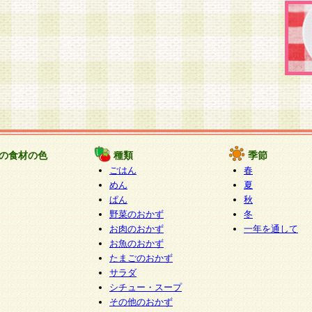
の食材の色
種類
季節
ごはん
春
めん
夏
ぱん
秋
野菜のおかず
冬
お肉のおかず
一年を通して
お魚のおかず
たまごのおかず
サラダ
シチュー・スープ
その他のおかず