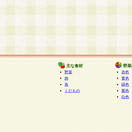
主な食材
野菜
野菜
赤色
肉
黄色
魚
緑色
くだもの
紫色
白色