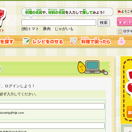
ようこ
(例)トマト 豚肉 じゃがいも
て、ログインしよう！
必ず入力してください。
cdefg@hijk.com