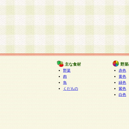
主な食材
野菜
野菜
赤色
肉
黄色
魚
緑色
くだもの
紫色
白色