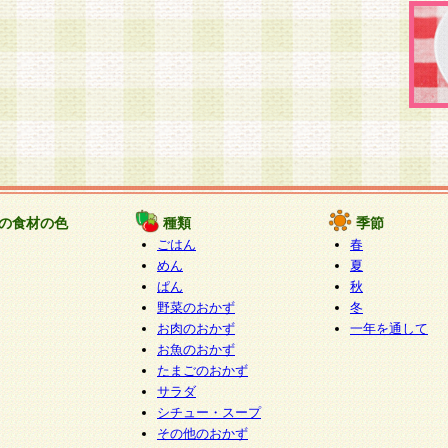
の食材の色
種類
季節
ごはん
春
めん
夏
ぱん
秋
野菜のおかず
冬
お肉のおかず
一年を通して
お魚のおかず
たまごのおかず
サラダ
シチュー・スープ
その他のおかず