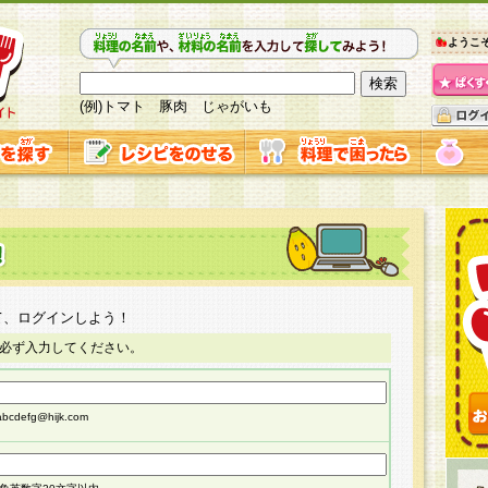
ようこ
(例)トマト 豚肉 じゃがいも
て、ログインしよう！
必ず入力してください。
cdefg@hijk.com