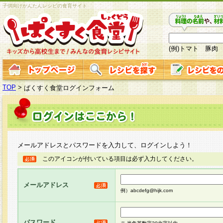
子供向けかんたんレシピの食育サイト
(例)トマト 豚肉
TOP
>
ぱくすく食堂ログインフォーム
メールアドレスとパスワードを入力して、ログインしよう！
このアイコンが付いている項目は必ず入力してください。
メールアドレス
例）abcdefg@hijk.com
パスワード