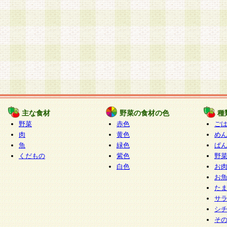
主な食材
野菜の食材の色
種
野菜
赤色
ご
肉
黄色
め
魚
緑色
ぱ
くだもの
紫色
野
白色
お
お
た
サ
シ
そ