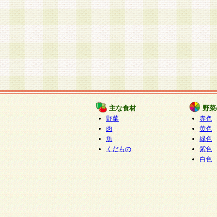
主な食材
野菜
野菜
赤色
肉
黄色
魚
緑色
くだもの
紫色
白色