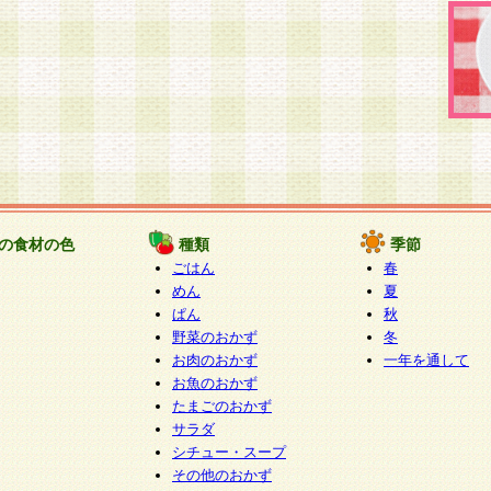
の食材の色
種類
季節
ごはん
春
めん
夏
ぱん
秋
野菜のおかず
冬
お肉のおかず
一年を通して
お魚のおかず
たまごのおかず
サラダ
シチュー・スープ
その他のおかず