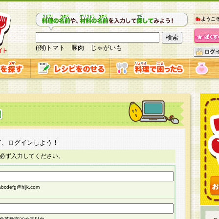
ようこ
(例)トマト 豚肉 じゃがいも
て、ログインしよう！
必ず入力してください。
cdefg@hijk.com