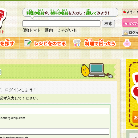
ようこ
(例)トマト 豚肉 じゃがいも
て、ログインしよう！
必ず入力してください。
cdefg@hijk.com