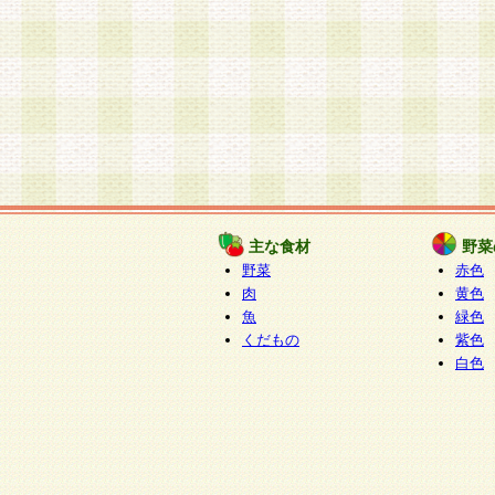
主な食材
野菜
野菜
赤色
肉
黄色
魚
緑色
くだもの
紫色
白色