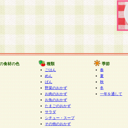
の食材の色
種類
季節
ごはん
春
めん
夏
ぱん
秋
野菜のおかず
冬
お肉のおかず
一年を通して
お魚のおかず
たまごのおかず
サラダ
シチュー・スープ
その他のおかず