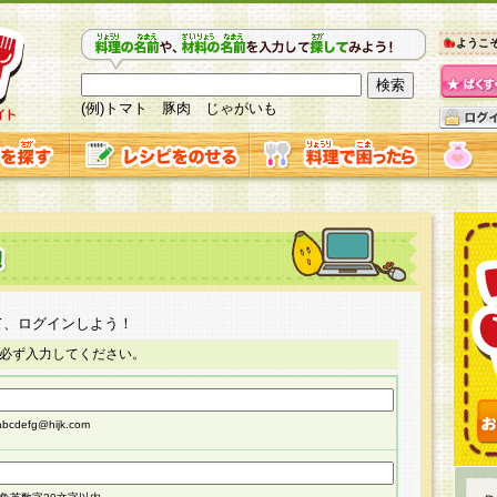
ようこ
(例)トマト 豚肉 じゃがいも
て、ログインしよう！
必ず入力してください。
cdefg@hijk.com