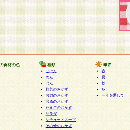
の食材の色
種類
季節
ごはん
春
めん
夏
ぱん
秋
野菜のおかず
冬
お肉のおかず
一年を通して
お魚のおかず
たまごのおかず
サラダ
シチュー・スープ
その他のおかず