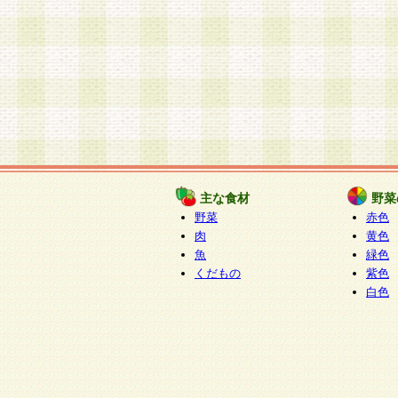
主な食材
野菜
野菜
赤色
肉
黄色
魚
緑色
くだもの
紫色
白色