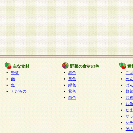
主な食材
野菜の食材の色
種
野菜
赤色
ご
肉
黄色
め
魚
緑色
ぱ
くだもの
紫色
野
白色
お
お
た
サ
シ
そ