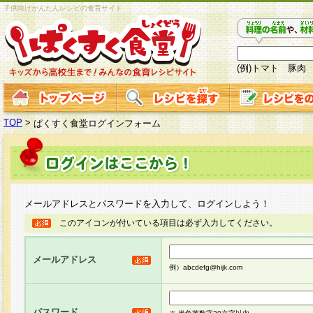
子供向けかんたんレシピの食育サイト
(例)トマト 豚肉
TOP
>
ぱくすく食堂ログインフォーム
メールアドレスとパスワードを入力して、ログインしよう！
このアイコンが付いている項目は必ず入力してください。
メールアドレス
例）abcdefg@hijk.com
パスワード