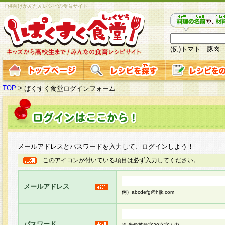
子供向けかんたんレシピの食育サイト
(例)トマト 豚肉
TOP
>
ぱくすく食堂ログインフォーム
メールアドレスとパスワードを入力して、ログインしよう！
このアイコンが付いている項目は必ず入力してください。
メールアドレス
例）abcdefg@hijk.com
パスワード