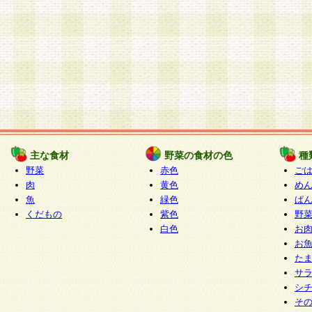
主な食材
野菜の食材の色
種
野菜
赤色
ご
肉
黄色
め
魚
緑色
ぱ
くだもの
紫色
野
白色
お
お
た
サ
シ
そ