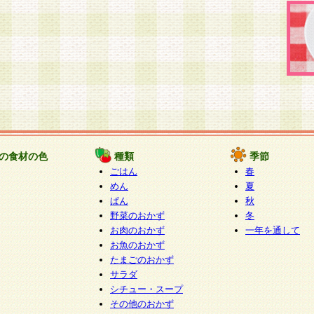
の食材の色
種類
季節
ごはん
春
めん
夏
ぱん
秋
野菜のおかず
冬
お肉のおかず
一年を通して
お魚のおかず
たまごのおかず
サラダ
シチュー・スープ
その他のおかず