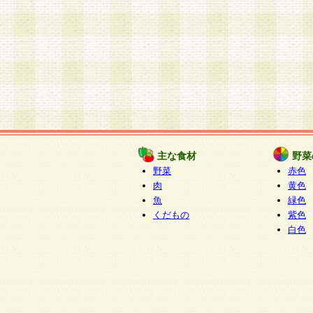
主な食材
野菜
野菜
赤色
肉
黄色
魚
緑色
くだもの
紫色
白色