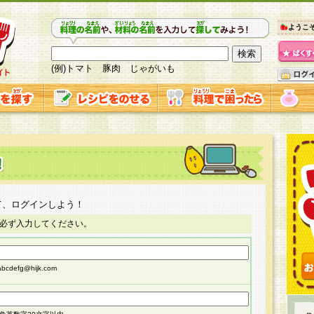
ようこ
(例)トマト 豚肉 じゃがいも
て、ログインしよう！
必ず入力してください。
cdefg@hijk.com